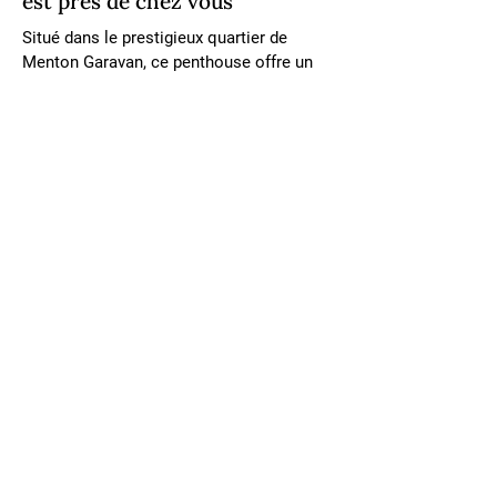
est près de chez vous
Situé dans le prestigieux quartier de 
Menton Garavan, ce penthouse offre un 
emplacement privilégié sur la Côte 
d'Azur, connue pour son atmosphère 
sereine et ses vues imprenables sur la 
côte. Garavan est célèbre pour sa 
proximité avec la frontière italienne, ses 
superbes plages et la vieille ville 
pittoresque de Menton, souvent 
surnommée la « Perle de la France ».
Ce quartier convoité allie le charme 
d'une retraite tranquille à un accès 
pratique aux commodités locales 
dynamiques, à la gastronomie raffinée et 
aux attractions culturelles. Son cadre 
exceptionnel offre un mélange 
harmonieux de beauté naturelle, de 
charme historique et de sophistication 