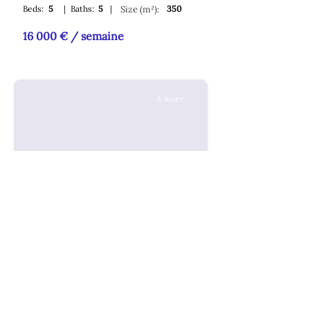
Beds:
5
|
Baths:
5
|
Size (m²):
350
16 000 € / semaine
À louer
Théoule-sur-Mer | France
Appartement Moderne
Appartement de charme à Thêoule-Sur-
Mer
Beds:
2
|
Baths:
2
|
Size (m²):
80