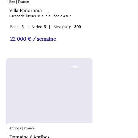
Èze | France
Villa Panorama
Escapade luxueuse sur la Côte d'Azur
Beds:
5
|
Baths:
5
|
Size (m²):
300
22 000 € / semaine
À louer
Antibes | France
Domaine d'Antibes