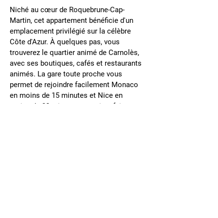
Niché au cœur de Roquebrune-Cap-
Martin, cet appartement bénéficie d'un 
emplacement privilégié sur la célèbre 
Côte d'Azur. À quelques pas, vous 
trouverez le quartier animé de Carnolès, 
avec ses boutiques, cafés et restaurants 
animés. La gare toute proche vous 
permet de rejoindre facilement Monaco 
en moins de 15 minutes et Nice en 
moins de 30 minutes, ce qui en fait un 
emplacement idéal pour les voyageurs et 
les vacanciers.
Roquebrune-Cap-Martin offre un mélange 
unique de charme méditerranéen et de 
confort moderne. Ses plages dorées, ses 
sentiers côtiers pittoresques et sa vieille 
ville historique créent un style de vie 
typique de la Riviera. Avec ses sentiers 
de randonnée à proximité menant à des 