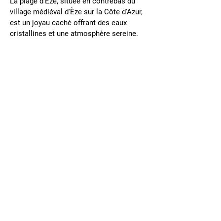
La plage d'Èze, située en contrebas du 
village médiéval d'Èze sur la Côte d'Azur, 
est un joyau caché offrant des eaux 
cristallines et une atmosphère sereine. 
Nichée entre Nice et Monaco, cette 
petite plage de galets est parfaite pour 
se détendre et profiter du littoral 
méditerranéen. Les visiteurs peuvent 
profiter d'une vue imprenable, d'un 
environnement calme et d'un accès 
facile aux restaurants locaux et aux 
activités nautiques, ce qui en fait une 
évasion tranquille des endroits plus 
fréquentés de la Riviera. Sa proximité 
avec la beauté naturelle et ses 
équipements luxueux font de la plage 
d'Èze un lieu de prédilection pour ceux 
qui recherchent une retraite paisible.